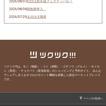
2026/08/07
8/22は西永福フェスティバル！
2026/08/04
閑散期突入。
2026/07/29
ほぼほぼ満席
2026/07/28
その日のために頑張れる。
2026/07/27
天然岩牡蠣入荷
2026/07/23
うなぎを食べてエネルギーチャージ！
2026/07/21
明けましてお疲れ様！
2026/07/19
サッカーワールドカップ 決勝戦 観戦会 開
催！
ツクツク!!!は、モノ（物販）・コト（体験）・ゴチソウ（グルメ）・オメカ
2026/07/18
生きて行けるかしら。
シ（美容）・チョクバイ（産地直送）のショッピングと予約サイト。
みんな
でシェアし合うおすそわけポイント機能を搭載した総合マーケットプレイス
2026/07/17
ご要望にお応えして。
です。
2026/07/14
猛暑日の日は上々や！
2026/07/13
神のお告げ
2026/07/11
焼き魚お好きですか？