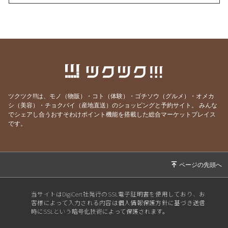
2026/07/28
その日のために頑張れる。
2026/07/27
天然岩牡蠣入荷
2026/07/23
うなぎを食べてエネルギーチャージ！
2026/07/21
明けましてお疲れ様！
2026/07/19
サッカーワールドカップ 決勝戦 観戦会 開
催！
ツクツク!!!は、モノ（物販）・コト（体験）・ゴチソウ（グルメ）・オメカ
2026/07/18
生きて行けるかしら。
シ（美容）・チョクバイ（産地直送）のショッピングと予約サイト。
みんな
でシェアし合うおすそわけポイント機能を搭載した総合マーケットプレイス
2026/07/17
ご要望にお応えして。
です。
2026/07/14
猛暑日の日は上々や！
2026/07/13
神のお告げ
2026/07/11
焼き魚お好きですか？
2026/07/07
七夕そうめんあります。
当サイトはDigiCert社発行のSSL電子証明書を使用しており、お
客様によって入力される内容は個人情報保護方針に基づき送信
2026/07/06
かつお絶好調！
時にSSLという暗号化技術によって保護されます。
2026/07/04
スポーツ居酒屋？ 上々や