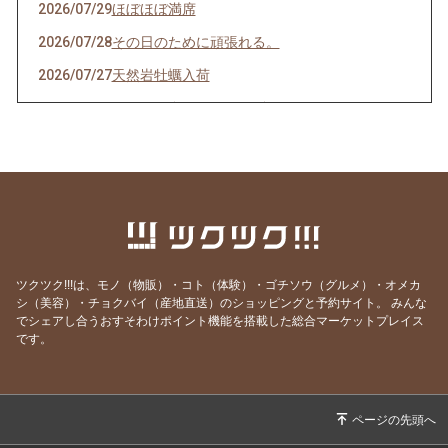
2026/07/29
ほぼほぼ満席
2026/07/28
その日のために頑張れる。
2026/07/27
天然岩牡蠣入荷
2026/07/23
うなぎを食べてエネルギーチャージ！
2026/07/21
明けましてお疲れ様！
2026/07/19
サッカーワールドカップ 決勝戦 観戦会 開
催！
2026/07/18
生きて行けるかしら。
2026/07/17
ご要望にお応えして。
ツクツク!!!は、モノ（物販）・コト（体験）・ゴチソウ（グルメ）・オメカ
2026/07/14
猛暑日の日は上々や！
シ（美容）・チョクバイ（産地直送）のショッピングと予約サイト。
みんな
でシェアし合うおすそわけポイント機能を搭載した総合マーケットプレイス
2026/07/13
神のお告げ
です。
2026/07/11
焼き魚お好きですか？
2026/07/07
七夕そうめんあります。
2026/07/06
かつお絶好調！