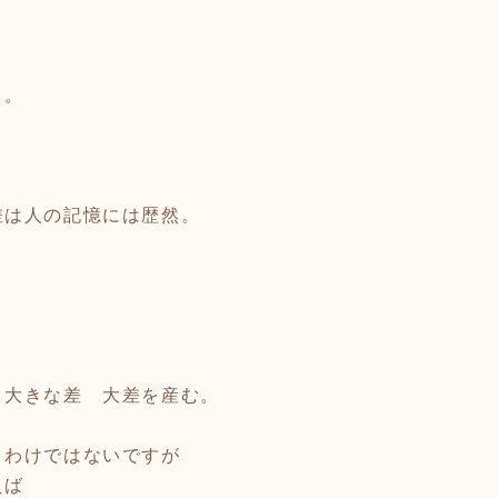
り。
差は人の記憶には歴然。
 大きな差 大差を産む。
うわけではないですが
えば