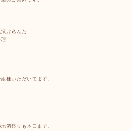
晩漬け込んだ
料理
一組様いただいてます。
。
の地酒祭りも本日まで。