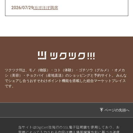
2026/07/29
ほぼほぼ満席
2026/07/28
その日のために頑張れる。
2026/07/27
天然岩牡蠣入荷
2026/07/23
うなぎを食べてエネルギーチャージ！
2026/07/21
明けましてお疲れ様！
2026/07/19
サッカーワールドカップ 決勝戦 観戦会 開
催！
ツクツク!!!は、モノ（物販）・コト（体験）・ゴチソウ（グルメ）・オメカ
2026/07/18
生きて行けるかしら。
シ（美容）・チョクバイ（産地直送）のショッピングと予約サイト。
みんな
でシェアし合うおすそわけポイント機能を搭載した総合マーケットプレイス
2026/07/17
ご要望にお応えして。
です。
2026/07/14
猛暑日の日は上々や！
2026/07/13
神のお告げ
2026/07/11
焼き魚お好きですか？
2026/07/07
七夕そうめんあります。
当サイトはDigiCert社発行のSSL電子証明書を使用しており、お
客様によって入力される内容は個人情報保護方針に基づき送信
2026/07/06
かつお絶好調！