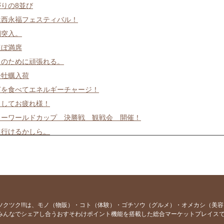
りの8並び
2は西永福フェスティバル！
期突入。
ほぼ満席
日のために頑張れる。
岩牡蠣入荷
ぎを食べてエネルギーチャージ！
ましてお疲れ様！
カーワールドカップ 決勝戦 観戦会 開催！
て行けるかしら。
望にお応えして。
日の日は上々や！
お告げ
魚お好きですか？
そうめんあります。
ツクツク!!!は、モノ（物販）・コト（体験）・ゴチソウ（グルメ）・オメカシ（美
みんなでシェアし合うおすそわけポイント機能を搭載した総合マーケットプレイス
お絶好調！