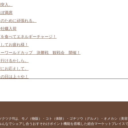
期突入。
ほぼ満席
日のために頑張れる。
岩牡蠣入荷
ぎを食べてエネルギーチャージ！
ましてお疲れ様！
カーワールドカップ 決勝戦 観戦会 開催！
て行けるかしら。
望にお応えして。
日の日は上々や！
お告げ
魚お好きですか？
そうめんあります。
お絶好調！
ーツ居酒屋？ 上々や
ツクツク!!!は、モノ（物販）・コト（体験）・ゴチソウ（グルメ）・オメカシ（美
みんなでシェアし合うおすそわけポイント機能を搭載した総合マーケットプレイス
ぽんいち！