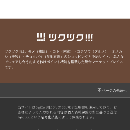
2026/07/23
うなぎを食べてエネルギーチャージ！
2026/07/21
明けましてお疲れ様！
2026/07/19
サッカーワールドカップ 決勝戦 観戦会 開
催！
2026/07/18
生きて行けるかしら。
2026/07/17
ご要望にお応えして。
ツクツク!!!は、モノ（物販）・コト（体験）・ゴチソウ（グルメ）・オメカ
2026/07/14
猛暑日の日は上々や！
シ（美容）・チョクバイ（産地直送）のショッピングと予約サイト。
みんな
でシェアし合うおすそわけポイント機能を搭載した総合マーケットプレイス
2026/07/13
神のお告げ
です。
2026/07/11
焼き魚お好きですか？
2026/07/07
七夕そうめんあります。
2026/07/06
かつお絶好調！
2026/07/04
スポーツ居酒屋？ 上々や
当サイトはDigiCert社発行のSSL電子証明書を使用しており、お
客様によって入力される内容は個人情報保護方針に基づき送信
2026/07/02
にっぽんいち！
時にSSLという暗号化技術によって保護されます。
2026/07/01
リセットボタン押しました。