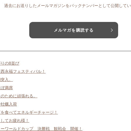
過去にお送りしたメールマガジンをバックナンバーとして公開してい
メルマガを購読する
りの8並び
2は西永福フェスティバル！
期突入。
ほぼ満席
日のために頑張れる。
岩牡蠣入荷
ぎを食べてエネルギーチャージ！
ましてお疲れ様！
カーワールドカップ 決勝戦 観戦会 開催！