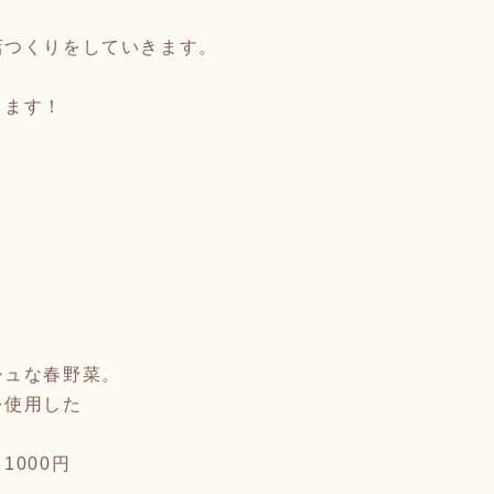
店つくりをしていきます。
ります！
。
シュな春野菜。
を使用した
1000円