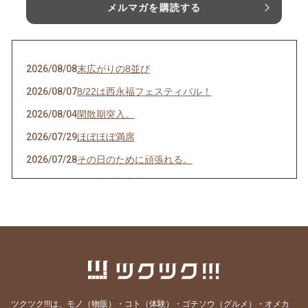
メルマガを購読する
2026/08/08
末広がりの8並び
2026/08/07
8/22は西永福フェスティバル！
2026/08/04
閑散期突入。
2026/07/29
ほぼほぼ満席
2026/07/28
その日のために頑張れる。
2026/07/27
天然岩牡蠣入荷
2026/07/23
うなぎを食べてエネルギーチャージ！
2026/07/21
明けましてお疲れ様！
2026/07/19
サッカーワールドカップ 決勝戦 観戦会 開
催！
2026/07/18
生きて行けるかしら。
ツクツク!!!は、モノ（物販）・コト（体験）・ゴチソウ（グルメ）・オメカ