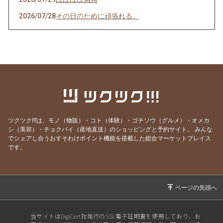
2026/07/28
その日のために頑張れる。
2026/07/27
天然岩牡蠣入荷
2026/07/23
うなぎを食べてエネルギーチャージ！
2026/07/21
明けましてお疲れ様！
2026/07/19
サッカーワールドカップ 決勝戦 観戦会 開
催！
2026/07/18
生きて行けるかしら。
ツクツク!!!は、モノ（物販）・コト（体験）・ゴチソウ（グルメ）・オメカ
2026/07/17
ご要望にお応えして。
シ（美容）・チョクバイ（産地直送）のショッピングと予約サイト。
みんな
でシェアし合うおすそわけポイント機能を搭載した総合マーケットプレイス
2026/07/14
猛暑日の日は上々や！
です。
2026/07/13
神のお告げ
2026/07/11
焼き魚お好きですか？
2026/07/07
七夕そうめんあります。
2026/07/06
かつお絶好調！
当サイトはDigiCert社発行のSSL電子証明書を使用しており、お