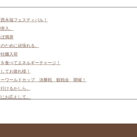
2は西永福フェスティバル！
期突入。
ほぼ満席
日のために頑張れる。
岩牡蠣入荷
ぎを食べてエネルギーチャージ！
ましてお疲れ様！
カーワールドカップ 決勝戦 観戦会 開催！
て行けるかしら。
望にお応えして。
日の日は上々や！
お告げ
魚お好きですか？
そうめんあります。