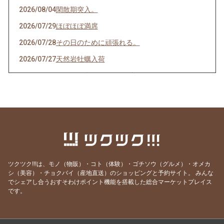
2026/08/04
閑散期突入。
2026/07/29
ほぼほぼ満席
2026/07/28
その日のために頑張れる。
2026/07/27
天然岩牡蠣入荷
2026/07/23
うなぎを食べてエネルギーチャージ！
2026/07/21
明けましてお疲れ様！
2026/07/19
サッカーワールドカップ 決勝戦 観戦会 開
催！
2026/07/18
生きて行けるかしら。
2026/07/17
ご要望にお応えして。
ツクツク!!!は、モノ（物販）・コト（体験）・ゴチソウ（グルメ）・オメカ
2026/07/14
猛暑日の日は上々や！
シ（美容）・チョクバイ（産地直送）のショッピングと予約サイト。
みんな
でシェアし合うおすそわけポイント機能を搭載した総合マーケットプレイス
2026/07/13
神のお告げ
です。
2026/07/11
焼き魚お好きですか？
2026/07/07
七夕そうめんあります。