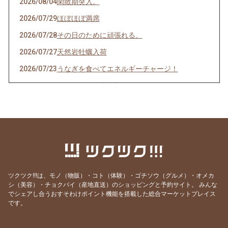
2026/08/04
閑散期突入。
2026/07/29
ほぼほぼ満席
2026/07/28
その日のために頑張れる。
2026/07/27
天然岩牡蠣入荷
2026/07/23
うなぎを食べてエネルギーチャージ！
2026/07/21
明けましてお疲れ様！
2026/07/19
サッカーワールドカップ 決勝戦 観戦会 開
催！
2026/07/18
生きて行けるかしら。
2026/07/17
ご要望にお応えして。
2026/07/14
猛暑日の日は上々や！
ツクツク!!!は、モノ（物販）・コト（体験）・ゴチソウ（グルメ）・オメカ
2026/07/13
神のお告げ
シ（美容）・チョクバイ（産地直送）のショッピングと予約サイト。
みんな
でシェアし合うおすそわけポイント機能を搭載した総合マーケットプレイス
2026/07/11
焼き魚お好きですか？
です。
2026/07/07
七夕そうめんあります。