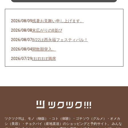
2026/08/09
残暑お見舞い申し上げます。
2026/08/08
末広がりの8並び
2026/08/07
8/22は西永福フェスティバル！
2026/08/04
閑散期突入。
2026/07/29
ほぼほぼ満席
2026/07/28
その日のために頑張れる。
2026/07/27
天然岩牡蠣入荷
2026/07/23
うなぎを食べてエネルギーチャージ！
2026/07/21
明けましてお疲れ様！
2026/07/19
サッカーワールドカップ 決勝戦 観戦会 開
催！
ツクツク!!!は、モノ（物販）・コト（体験）・ゴチソウ（グルメ）・オメカ
2026/07/18
生きて行けるかしら。
シ（美容）・チョクバイ（産地直送）のショッピングと予約サイト。
みんな