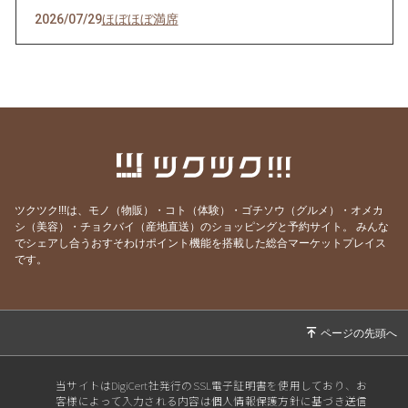
2026/07/29
ほぼほぼ満席
2026/07/28
その日のために頑張れる。
2026/07/27
天然岩牡蠣入荷
2026/07/23
うなぎを食べてエネルギーチャージ！
2026/07/21
明けましてお疲れ様！
2026/07/19
サッカーワールドカップ 決勝戦 観戦会 開
催！
ツクツク!!!は、モノ（物販）・コト（体験）・ゴチソウ（グルメ）・オメカ
2026/07/18
生きて行けるかしら。
シ（美容）・チョクバイ（産地直送）のショッピングと予約サイト。
みんな
でシェアし合うおすそわけポイント機能を搭載した総合マーケットプレイス
2026/07/17
ご要望にお応えして。
です。
2026/07/14
猛暑日の日は上々や！
2026/07/13
神のお告げ
2026/07/11
焼き魚お好きですか？
2026/07/07
七夕そうめんあります。
当サイトはDigiCert社発行のSSL電子証明書を使用しており、お
客様によって入力される内容は個人情報保護方針に基づき送信
2026/07/06
かつお絶好調！