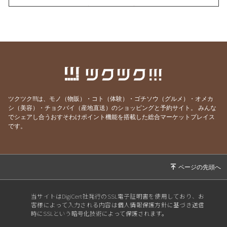
2026/07/23
うなぎを食べてエネルギーチャージ！
2026/07/21
明けましてお疲れ様！
2026/07/19
サッカーワールドカップ 決勝戦 観戦会 開
催！
2026/07/18
生きて行けるかしら。
2026/07/17
ご要望にお応えして。
ツクツク!!!は、モノ（物販）・コト（体験）・ゴチソウ（グルメ）・オメカ
2026/07/14
猛暑日の日は上々や！
シ（美容）・チョクバイ（産地直送）のショッピングと予約サイト。
みんな
でシェアし合うおすそわけポイント機能を搭載した総合マーケットプレイス
2026/07/13
神のお告げ
です。
2026/07/11
焼き魚お好きですか？
2026/07/07
七夕そうめんあります。
2026/07/06
かつお絶好調！
2026/07/04
スポーツ居酒屋？ 上々や
当サイトはDigiCert社発行のSSL電子証明書を使用しており、お
客様によって入力される内容は個人情報保護方針に基づき送信
2026/07/02
にっぽんいち！
時にSSLという暗号化技術によって保護されます。
2026/07/01
リセットボタン押しました。