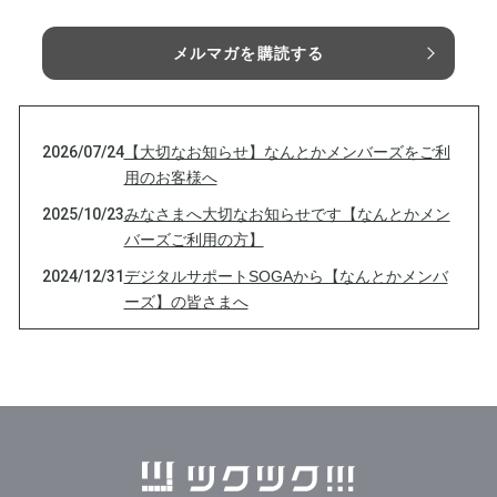
メルマガを購読する
2026/07/24
【大切なお知らせ】なんとかメンバーズをご利
用のお客様へ
2025/10/23
みなさまへ大切なお知らせです【なんとかメン
バーズご利用の方】
2024/12/31
デジタルサポートSOGAから【なんとかメンバ
ーズ】の皆さまへ
2023/03/31
ついに出た！カメラ操作が苦手でも簡単に映画
みたいに撮れるソニーの「ZV-E1」
2023/03/07
曽我より緊急のお知らせ！広告詐欺が増えてい
ますのでご用心！
2023/02/15
大学生向けパソコンの選び方！時間を買う？4
年後も同じパソコンで大丈夫？