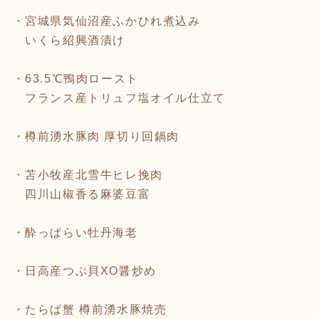
・宮城県気仙沼産ふかひれ煮込み
いくら紹興酒漬け
・63.5℃鴨肉ロースト
フランス産トリュフ塩オイル仕立て
・樽前湧水豚肉 厚切り回鍋肉
・苫小牧産北雪牛ヒレ挽肉
四川山椒香る麻婆豆富
・酔っぱらい牡丹海老
・日高産つぶ貝XO醤炒め
・たらば蟹 樽前湧水豚焼売