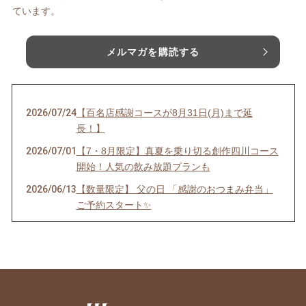
ています。
メルマガを購読する
2026/07/24
【百名店感謝コースが8月31日(月)まで延
長！】
2026/07/01
【7・8月限定】真夏を乗り切る創作四川コース
開始！人気の飲み放題プランも
2026/06/13
【数量限定】 父の日 「感謝のおつまみ弁当」
ご予約スタート✨
2026/05/31
【6月限定コース】
2026/04/28
【GW限定プラン】
2026/04/20
🌿「新緑の活力×黒の発酵」で明日への活力
を！！