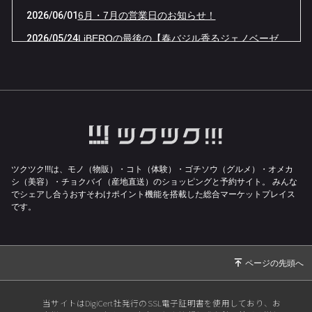
2026/06/01
6月・7月の営業日のお知らせ！
2026/05/24
LiBEROの最後の【春バジル香るジェノベーゼ
ソース】予約販売開始いたします！
2026/05/01
5月・6月の営業日のお知らせ！
2026/04/01
4月・5月の営業日のお知らせ！
2026/03/10
21周年感謝コースのお知らせ
2026/03/03
3月・4月の営業日のお知らせ！
2026/02/04
2月・3月の営業日のお知らせ！
ツクツク!!!は、モノ（物販）・コト（体験）・ゴチソウ（グルメ）・オメカ
シ（美容）・チョクバイ（産地直送）のショッピングと予約サイト。
みんな
でシェアし合うおすそわけポイント機能を搭載した総合マーケットプレイス
です。
当サイトはDigiCert社発行のSSL電子証明書を使用しており、お