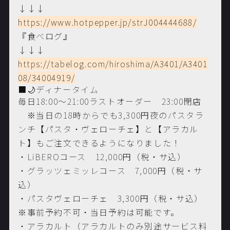
↓↓↓
https://www.hotpepper.jp/strJ004444688/
『食べログ』
↓↓↓
https://tabelog.com/hiroshima/A3401/A3401
08/34004919/
■🌙ディナータイム
毎日18:00～21:00ラストオーダー 23:00閉店
※当日の18時からでも3,300円夜のパスタラ
ンチ【パスタ・ヴェローチェ】と【アラカル
ト】もご注文できるようになりました！
・LiBEROコース 12,000円（税・サ込）
・グラッツェミッレコース 7,000円（税・サ
込）
・パスタヴェローチェ 3,300円（税・サ込）
※事前予約不可・当日予約は可能です。
・アラカルト（アラカルトのみ別途サービス料