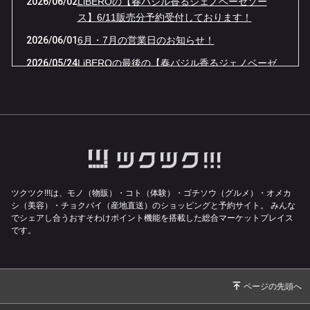
2026/06/02
LiBEROの【春バジル香るジェノベーゼソー
ス】6/11販売分予約受付しております！
2026/06/01
6月・7月の営業日のお知らせ！
2026/05/24
LiBEROの最後の【春バジル香るジェノベーゼ
ソース】予約販売開始いたします！
2026/05/01
5月・6月の営業日のお知らせ！
2026/04/01
4月・5月の営業日のお知らせ！
2026/03/10
21周年感謝コースのお知らせ
2026/03/03
3月・4月の営業日のお知らせ！
2026/02/04
2月・3月の営業日のお知らせ！
ツクツク!!!は、モノ（物販）・コト（体験）・ゴチソウ（グルメ）・オメカ
シ（美容）・チョクバイ（産地直送）のショッピングと予約サイト。
みんな
でシェアし合うおすそわけポイント機能を搭載した総合マーケットプレイス
です。