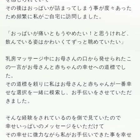
その後はおっぱいが詰まってしまう事が度々あった
ため頻繁に私がご自宅に訪問しました。
「おっぱいが痛いともうやめたい！と思うけれど、
飲んでいる姿はかわいくてずっと眺めていたい」
乳房マッサージ中にお母さんの口から発せられたこ
の一言がお母さんと赤ちゃんの幸せへの道標でし
た。
その道標を頼りに私はお母さんと赤ちゃんが一番幸
せな選択を一緒に模索し、お手伝いをさせていただ
きました。
そんな経験をされているのを側で見ていたので
幸せいっぱいのメッセージをいただけて
その幸せに微力ながら私がお手伝いできた事を幸せ