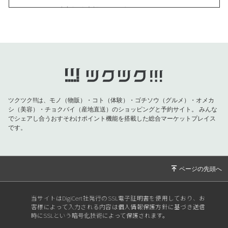
2026/03/01
助産師鈴木裕子2026年３月
2026/02/03
助産師鈴木裕子2026年2月
2026/01/04
助産師鈴木裕子2026年1月
2025/12/02
助産師鈴木裕子2025年1２月
2025/11/03
助産師鈴木裕子2025年11月
2025/10/02
助産師鈴木裕子２０２５年１０月
ツクツク!!!は、モノ（物販）・コト（体験）・ゴチソウ（グルメ）・オメカ
シ（美容）・チョクバイ（産地直送）のショッピングと予約サイト。
みんな
2025/09/04
明日のクラスお休みします
でシェアし合うおすそわけポイント機能を搭載した総合マーケットプレイス
2025/09/01
子育て仲間
です。
2025/08/02
「暑中見舞い申し上げます」
2025/07/21
緊急連絡
2025/07/02
「胎児記憶」
2025/05/31
赤ちゃんの記憶シリーズ
当サイトはDigiCert社発行のSSL電子証明書を使用しており、お
客様によって入力される内容は個人情報保護方針に基づき送信
2025/05/04
ゴールデンウィーク
時にSSLという暗号化技術によって保護されます。