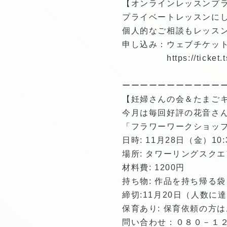
【オンラインレッスンプ
プライベートレッスンに
個人的なご相談もレッス
申し込み：ウェブチケッ
https://ticke
ーーーーーーーーーーー
【妊婦さんの会＆たまご
今月は毎回好評の花音さ
「フラワーワークショッ
日時: 11月28日（金）10:
場所: タワーリングスク
材料費: 1200円
持ち物: 作品を持ち帰る袋
締切:11月20日（人数に
保育あり: 保育依頼の方
問い合わせ：０８０－１