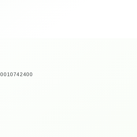
000010742400
。