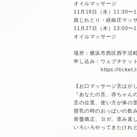
オイルマッサージ
11月19日（水）11:30〜1
捻じれとり・経絡圧マッ
11月27日（木）13:00〜1
オイルマッサージ
場所：横浜市西区西平沼
申し込み：ウェブチケッ
https://ticke
【お口マッサージ舌はが
『あなたの舌、赤ちゃん
舌の位置、使い方が体の
授乳の時のおっぱいの飲
骨盤矯正、ヨガ、歪み直
いろいろやってきたけれ