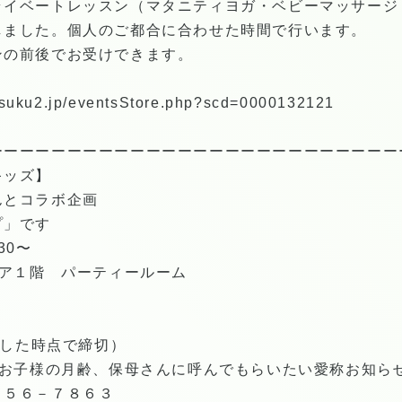
ライベートレッスン（マタニティヨガ・ベビーマッサージ
しました。個人のご都合に合わせた時間で行います。
ンの前後でお受けできます。
ト
t.tsuku2.jp/eventsStore.php?scd=0000132121
ーーーーーーーーーーーーーーーーーーーーーーーーーー
キッズ】
んとコラボ企画
プ」です
30〜
エア１階 パーティールーム
達した時点で締切）
はお子様の月齢、保母さんに呼んでもらいたい愛称お知ら
２５６－７８６３