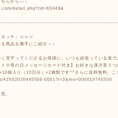
ちらから↓↓↓
b.com/detail.php?tid=65048&
--------------------------------------------------------------------
にタッチ」☆☆☆
なる商品を勝手にご紹介～♪
かく見守ってくださるお母様に。いつも頑張っている母で
ット※母の日メッセージカード付き】お好きな漢方茶２つ
10個入り（10日分）×2種類です^^さらに送料無料。こ
items/42502020445506-0001?t=3&Ino=000010740300
一息。