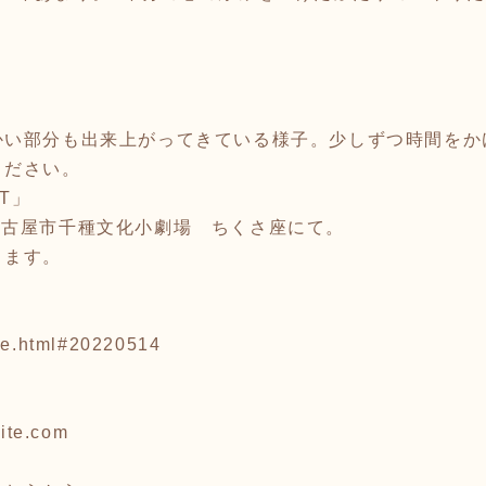
かい部分も出来上がってきている様子。少しずつ時間をか
ください。
T」
日) 名古屋市千種文化小劇場 ちくさ座にて。
ります。
ive.html#20220514
site.com