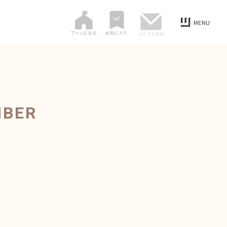
MBER
】