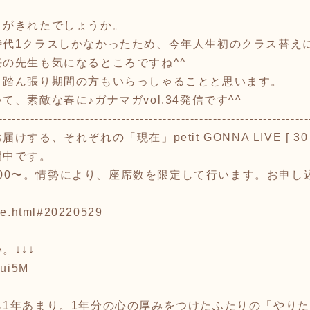
トがきれたでしょうか。
時代1クラスしかなかったため、今年人生初のクラス替え
の先生も気になるところですね^^
、踏ん張り期間の方もいらっしゃることと思います。
、素敵な春に♪ガナマガvol.34発信です^^
--------------------------------------------------------------------
る、それぞれの「現在」petit GONNA LIVE [ 30
間中です。
)9:00〜。情勢により、座席数を限定して行います。お申
ive.html#20220529
。↓↓↓
6ui5M
ら1年あまり。1年分の心の厚みをつけたふたりの「やり