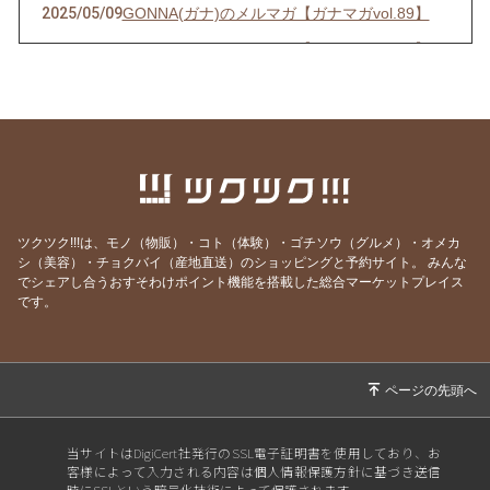
2025/05/09
GONNA(ガナ)のメルマガ【ガナマガvol.89】
2025/04/25
GONNA(ガナ)のメルマガ【ガナマガvol.88】
2025/04/04
GONNA(ガナ)のメルマガ【ガナマガvol.87】
2025/01/13
GONNA(ガナ)のメルマガ【ガナマガvol.86】
2024/12/27
GONNA(ガナ)のメルマガ【ガナマガvol.85】
2024/10/11
GONNA(ガナ)のメルマガ【ガナマガvol.84】
2024/07/25
GONNA(ガナ)のメルマガ【ガナマガvol.83】
ツクツク!!!は、モノ（物販）・コト（体験）・ゴチソウ（グルメ）・オメカ
シ（美容）・チョクバイ（産地直送）のショッピングと予約サイト。
みんな
2024/06/21
GONNA(ガナ)のメルマガ【ガナマガvol.82】
でシェアし合うおすそわけポイント機能を搭載した総合マーケットプレイス
2024/06/07
GONNA(ガナ)のメルマガ【ガナマガvol.81】
です。
2024/01/12
GONNA(ガナ)のメルマガ【ガナマガvol.80】
2023/12/31
GONNA(ガナ)のメルマガ【ガナマガvol.79】
2023/12/22
GONNA(ガナ)のメルマガ【ガナマガvol.78】
2023/12/08
GONNA(ガナ)のメルマガ【ガナマガvol.77】
当サイトはDigiCert社発行のSSL電子証明書を使用しており、お
客様によって入力される内容は個人情報保護方針に基づき送信
2023/11/24
GONNA(ガナ)のメルマガ【ガナマガvol.76】
時にSSLという暗号化技術によって保護されます。