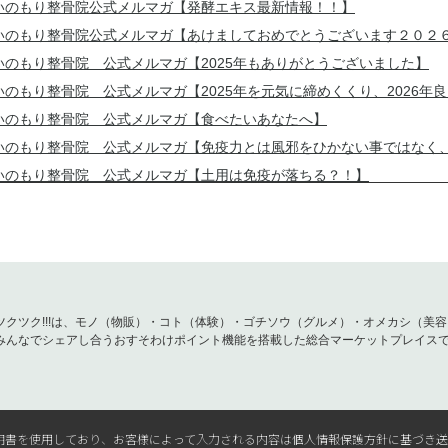
いのもり整骨院公式メルマガ【発酵エキス最新情報！！】
いのもり整骨院公式メルマガ【あけましておめでとうございます２０２
いのもり整骨院 公式メルマガ【2025年もありがとうございました】
いのもり整骨院 公式メルマガ【2025年を元気に締めくくり、2026年
いのもり整骨院 公式メルマガ【食べたいあなたへ】
いのもり整骨院 公式メルマガ【免疫力とは風邪をひかない事ではなく
いのもり整骨院 公式メルマガ【土用は免疫が落ちる？！】
ツクツク!!!は、モノ（物販）・コト（体験）・ゴチソウ（グルメ）・オメカシ（美
みんなでシェアし合うおすそわけポイント機能を搭載した総合マーケットプレイス
L電子証明書を使用しており、お客様によって入力される内容は個人情報保護方針に基づき