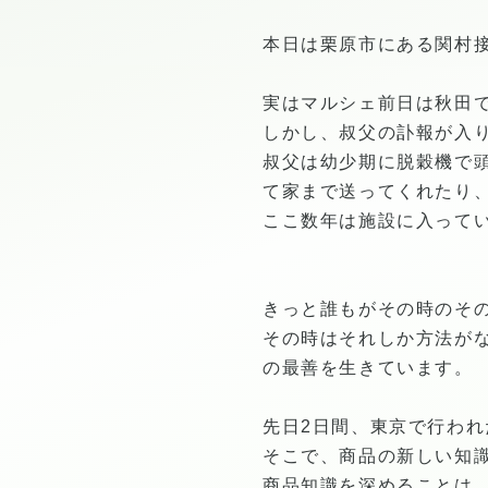
本日は栗原市にある関村
実はマルシェ前日は秋田
しかし、叔父の訃報が入
叔父は幼少期に脱穀機で
て家まで送ってくれたり
ここ数年は施設に入って
きっと誰もがその時のそ
その時はそれしか方法が
の最善を生きています。
先日2日間、東京で行わ
そこで、商品の新しい知
商品知識を深めることは