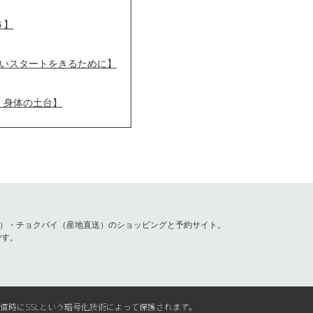
６】
良いスタートをきるために】
、身体の土台】
容）・チョクバイ（産地直送）のショッピングと予約サイト。
です。
送信時にSSLという暗号化技術によって保護されます。