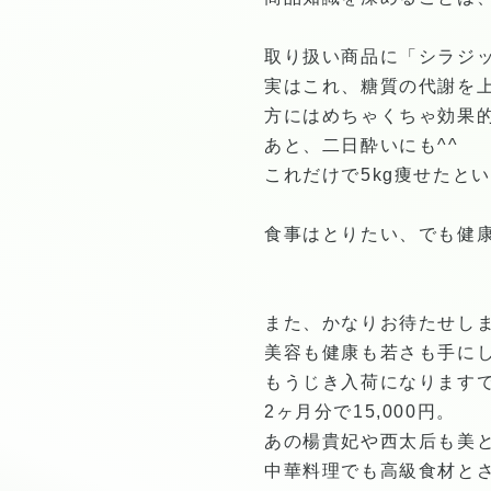
取り扱い商品に「シラジ
実はこれ、糖質の代謝を
方にはめちゃくちゃ効果的
あと、二日酔いにも^^
これだけで5kg痩せたと
食事はとりたい、でも健
また、かなりお待たせし
美容も健康も若さも手に
もうじき入荷になります
2ヶ月分で15,000円。
あの楊貴妃や西太后も美
中華料理でも高級食材と