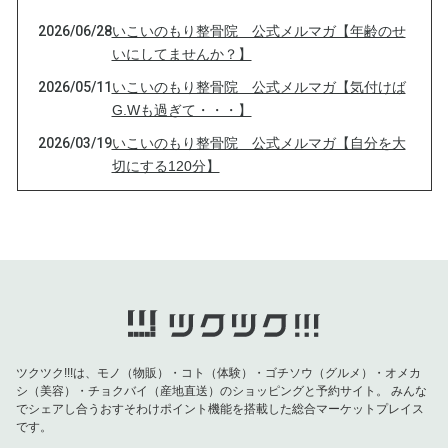
2026/06/28
いこいのもり整骨院 公式メルマガ【年齢のせ
いにしてませんか？】
2026/05/11
いこいのもり整骨院 公式メルマガ【気付けば
G.Wも過ぎて・・・】
2026/03/19
いこいのもり整骨院 公式メルマガ【自分を大
切にする120分】
2026/03/12
いこいのもり整骨院公式メルマガ【発酵エキス
最新情報！！】
2026/01/03
いこいのもり整骨院公式メルマガ【あけまして
おめでとうございます２０２６】
2025/12/30
いこいのもり整骨院 公式メルマガ【2025年も
ありがとうございました】
2025/12/05
いこいのもり整骨院 公式メルマガ【2025年を
ツクツク!!!は、モノ（物販）・コト（体験）・ゴチソウ（グルメ）・オメカ
元気に締めくくり、2026年良いスタートをきる
シ（美容）・チョクバイ（産地直送）のショッピングと予約サイト。
みんな
でシェアし合うおすそわけポイント機能を搭載した総合マーケットプレイス
ために】
です。
2025/11/14
いこいのもり整骨院 公式メルマガ【食べたい