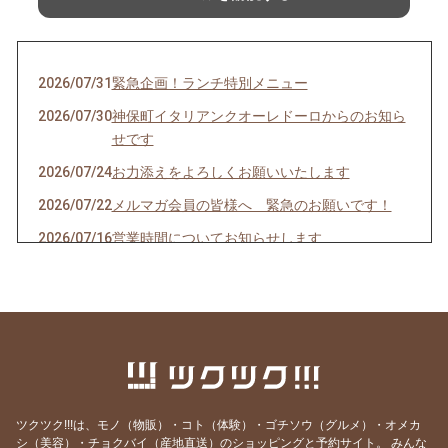
2026/07/31
緊急企画！ランチ特別メニュー
2026/07/30
神保町イタリアンクオーレドーロからのお知ら
せです
2026/07/24
お力添えをよろしくお願いいたします
2026/07/22
メルマガ会員の皆様へ 緊急のお願いです！
2026/07/16
営業時間についてお知らせします
2026/07/10
クオーレドーロからのお知らせです
2026/07/03
お楽しみ企画始まるよ〜〜！
2026/07/01
７月生まれの貴方へ
2026/06/24
急なお知らせですみません！
2026/06/23
ご参加ありがとうございました！
ツクツク!!!は、モノ（物販）・コト（体験）・ゴチソウ（グルメ）・オメカ
2026/06/19
モモのパスタの試作を作りました
シ（美容）・チョクバイ（産地直送）のショッピングと予約サイト。
みんな