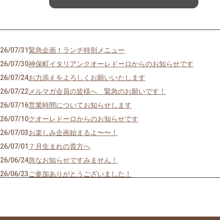
26/07/31
緊急企画！ランチ特別メニュー
26/07/30
神保町イタリアンクオーレドーロからのお知らせです
26/07/24
お力添えをよろしくお願いいたします
26/07/22
メルマガ会員の皆様へ 緊急のお願いです！
26/07/16
営業時間についてお知らせします
26/07/10
クオーレドーロからのお知らせです
26/07/03
お楽しみ企画始まるよ〜〜！
26/07/01
７月生まれの貴方へ
26/06/24
急なお知らせですみません！
26/06/23
ご参加ありがとうございました！
26/06/19
モモのパスタの試作を作りました
26/06/09
先週はほとんどランチ営業ができず・・・申し訳ありません
26/05/28
営業時間のご案内です