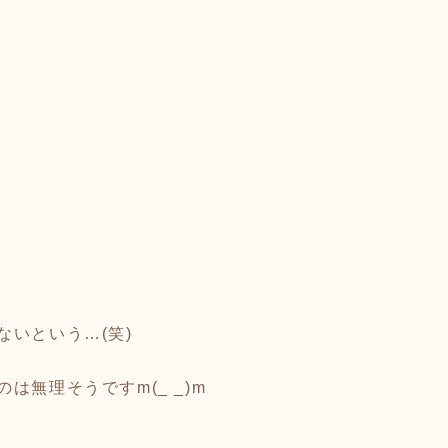
いという…(笑)
無理そうですm(_ _)m