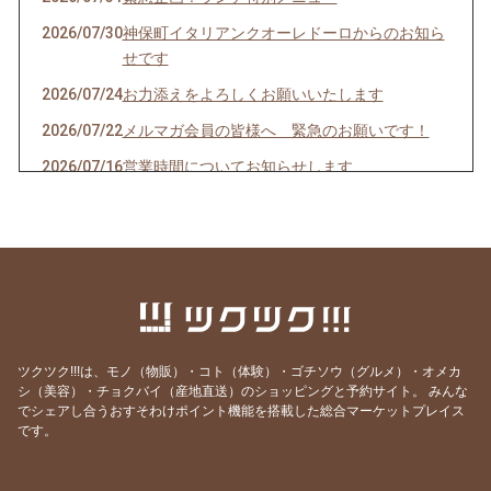
2026/07/30
神保町イタリアンクオーレドーロからのお知ら
せです
2026/07/24
お力添えをよろしくお願いいたします
2026/07/22
メルマガ会員の皆様へ 緊急のお願いです！
2026/07/16
営業時間についてお知らせします
2026/07/10
クオーレドーロからのお知らせです
2026/07/03
お楽しみ企画始まるよ〜〜！
2026/07/01
７月生まれの貴方へ
2026/06/24
急なお知らせですみません！
2026/06/23
ご参加ありがとうございました！
ツクツク!!!は、モノ（物販）・コト（体験）・ゴチソウ（グルメ）・オメカ
2026/06/19
モモのパスタの試作を作りました
シ（美容）・チョクバイ（産地直送）のショッピングと予約サイト。
みんな
でシェアし合うおすそわけポイント機能を搭載した総合マーケットプレイス
2026/06/09
先週はほとんどランチ営業ができず・・・申し
です。
訳ありません。
2026/05/28
営業時間のご案内です