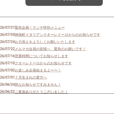
26/07/31
緊急企画！ランチ特別メニュー
26/07/30
神保町イタリアンクオーレドーロからのお知らせです
26/07/24
お力添えをよろしくお願いいたします
26/07/22
メルマガ会員の皆様へ 緊急のお願いです！
26/07/16
営業時間についてお知らせします
26/07/10
クオーレドーロからのお知らせです
26/07/03
お楽しみ企画始まるよ〜〜！
26/07/01
７月生まれの貴方へ
26/06/24
急なお知らせですみません！
26/06/23
ご参加ありがとうございました！
26/06/19
モモのパスタの試作を作りました
26/06/09
先週はほとんどランチ営業ができず・・・申し訳ありません
26/05/28
営業時間のご案内です