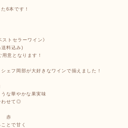
た6本です！
ベストセラーワイン》
&送料込み)
ご用意となります！
！シェフ岡部が大好きなワインで揃えました！
白
うな華やかな果実味
わせて◎
ノ 赤
ことで甘く