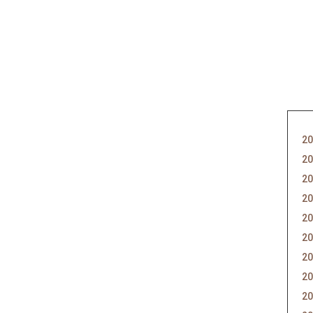
20
20
20
20
20
20
20
20
20