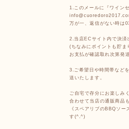
1.このメールに『ワイン
info@cuoredoro2017.c
万が一、返信がない時は03
2.当店ECサイト内で決
(ちなみにポイントも貯まり
お支払が確認取れ次第発
3.ご希望日や時間帯など
送いたします。
ご自宅で存分にお楽しみ
合わせて当店の通販商品
《スペアリブのBBQソ
す(^.^)