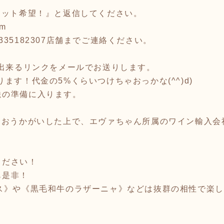
セット希望！』と返信してください。
om
35182307店舗までご連絡ください。
済出来るリンクをメールでお送りします。
ます！代金の5%くらいつけちゃおっかな(^^)d)
送の準備に入ります。
をおうかがいした上で、エヴァちゃん所属のワイン輸入
ください！
も是非！
ース》や《黒毛和牛のラザーニャ》などは抜群の相性で楽