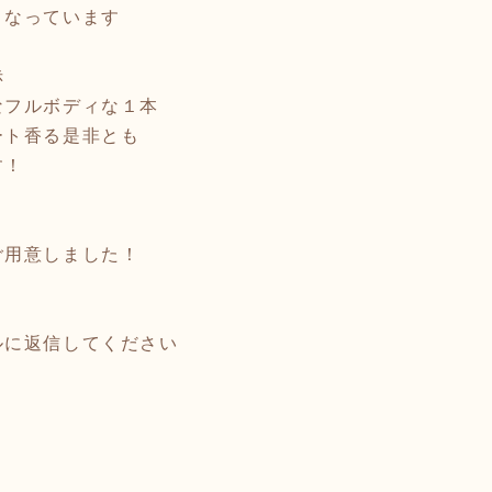
となっています
赤
フルボディな１本
ト香る是非とも
す！
ご用意しました！
ルに返信してください