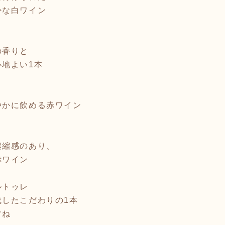
な白ワイン
の香りと
地よい1本
かに飲める赤ワイン
縮感のあり、
赤ワイン
ルトゥレ
したこだわりの1本
すね