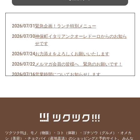
2026/07/31
緊急企画！ランチ特別メニュー
2026/07/30
神保町イタリアンクオーレドーロからのお知ら
せです
2026/07/24
お力添えをよろしくお願いいたします
2026/07/22
メルマガ会員の皆様へ 緊急のお願いです！
2026/07/16
営業時間についてお知らせします
2026/07/10
クオーレドーロからのお知らせです
2026/07/03
お楽しみ企画始まるよ〜〜！
2026/07/01
７月生まれの貴方へ
2026/06/24
急なお知らせですみません！
2026/06/23
ご参加ありがとうございました！
ツクツク!!!は、モノ（物販）・コト（体験）・ゴチソウ（グルメ）・オメカ
2026/06/19
モモのパスタの試作を作りました
シ（美容）・チョクバイ（産地直送）のショッピングと予約サイト。
みんな