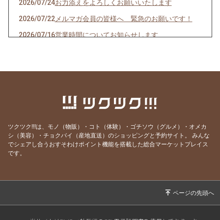
2026/07/24
お力添えをよろしくお願いいたします
2026/07/22
メルマガ会員の皆様へ 緊急のお願いです！
2026/07/16
営業時間についてお知らせします
2026/07/10
クオーレドーロからのお知らせです
2026/07/03
お楽しみ企画始まるよ〜〜！
2026/07/01
７月生まれの貴方へ
2026/06/24
急なお知らせですみません！
2026/06/23
ご参加ありがとうございました！
ツクツク!!!は、モノ（物販）・コト（体験）・ゴチソウ（グルメ）・オメカ
2026/06/19
モモのパスタの試作を作りました
シ（美容）・チョクバイ（産地直送）のショッピングと予約サイト。
みんな
でシェアし合うおすそわけポイント機能を搭載した総合マーケットプレイス
2026/06/09
先週はほとんどランチ営業ができず・・・申し
です。
訳ありません。
2026/05/28
営業時間のご案内です
2026/05/07
骨付き肉とクラフトビールの店 神保町イタリ
アンクオーレドーロです
2026/05/01
５月生まれの貴方へ