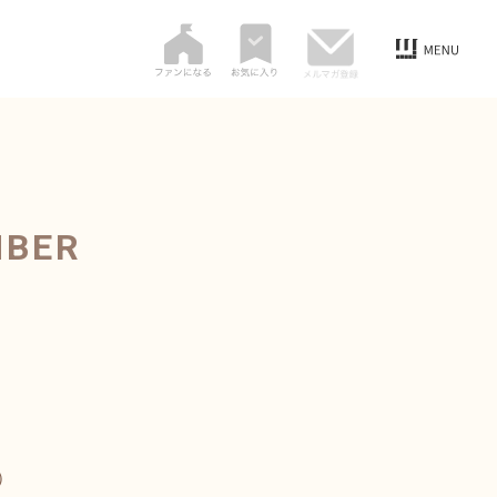
MBER
）