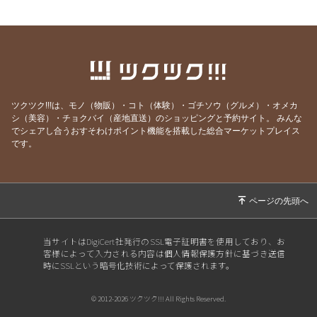
2026/07/03
お楽しみ企画始まるよ〜〜！
2026/07/01
７月生まれの貴方へ
2026/06/24
急なお知らせですみません！
2026/06/23
ご参加ありがとうございました！
ツクツク!!!は、モノ（物販）・コト（体験）・ゴチソウ（グルメ）・オメカ
2026/06/19
モモのパスタの試作を作りました
シ（美容）・チョクバイ（産地直送）のショッピングと予約サイト。
みんな
でシェアし合うおすそわけポイント機能を搭載した総合マーケットプレイス
2026/06/09
先週はほとんどランチ営業ができず・・・申し
です。
訳ありません。
2026/05/28
営業時間のご案内です
2026/05/07
骨付き肉とクラフトビールの店 神保町イタリ
アンクオーレドーロです
2026/05/01
５月生まれの貴方へ
当サイトはDigiCert社発行のSSL電子証明書を使用しており、お
客様によって入力される内容は個人情報保護方針に基づき送信
2026/04/28
お知らせです
時にSSLという暗号化技術によって保護されます。
2026/04/23
ＧＷの営業&ワイン会についてご案内です
© 2012-2026 ツクツク!!! All Rights Reserved.
2026/04/09
本日の営業について