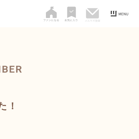
MBER
た！