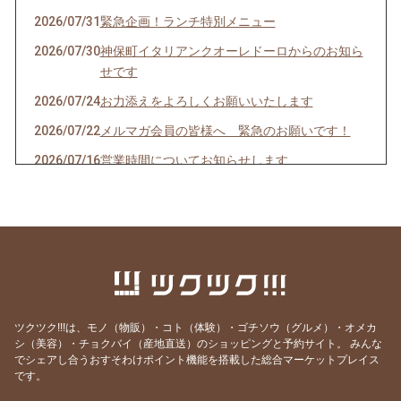
2026/07/31
緊急企画！ランチ特別メニュー
2026/07/30
神保町イタリアンクオーレドーロからのお知ら
せです
2026/07/24
お力添えをよろしくお願いいたします
2026/07/22
メルマガ会員の皆様へ 緊急のお願いです！
2026/07/16
営業時間についてお知らせします
2026/07/10
クオーレドーロからのお知らせです
2026/07/03
お楽しみ企画始まるよ〜〜！
2026/07/01
７月生まれの貴方へ
2026/06/24
急なお知らせですみません！
2026/06/23
ご参加ありがとうございました！
ツクツク!!!は、モノ（物販）・コト（体験）・ゴチソウ（グルメ）・オメカ
2026/06/19
モモのパスタの試作を作りました
シ（美容）・チョクバイ（産地直送）のショッピングと予約サイト。
みんな
でシェアし合うおすそわけポイント機能を搭載した総合マーケットプレイス
2026/06/09
先週はほとんどランチ営業ができず・・・申し
です。
訳ありません。