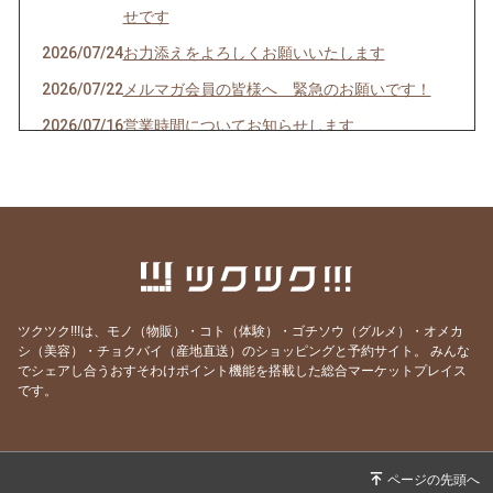
せです
2026/07/24
お力添えをよろしくお願いいたします
2026/07/22
メルマガ会員の皆様へ 緊急のお願いです！
2026/07/16
営業時間についてお知らせします
2026/07/10
クオーレドーロからのお知らせです
2026/07/03
お楽しみ企画始まるよ〜〜！
2026/07/01
７月生まれの貴方へ
2026/06/24
急なお知らせですみません！
2026/06/23
ご参加ありがとうございました！
ツクツク!!!は、モノ（物販）・コト（体験）・ゴチソウ（グルメ）・オメカ
2026/06/19
モモのパスタの試作を作りました
シ（美容）・チョクバイ（産地直送）のショッピングと予約サイト。
みんな
でシェアし合うおすそわけポイント機能を搭載した総合マーケットプレイス
2026/06/09
先週はほとんどランチ営業ができず・・・申し
です。
訳ありません。
2026/05/28
営業時間のご案内です
2026/05/07
骨付き肉とクラフトビールの店 神保町イタリ