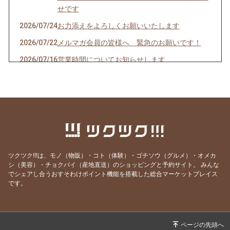
せです
2026/07/24
お力添えをよろしくお願いいたします
2026/07/22
メルマガ会員の皆様へ 緊急のお願いです！
2026/07/16
営業時間についてお知らせします
2026/07/10
クオーレドーロからのお知らせです
2026/07/03
お楽しみ企画始まるよ〜〜！
2026/07/01
７月生まれの貴方へ
2026/06/24
急なお知らせですみません！
2026/06/23
ご参加ありがとうございました！
ツクツク!!!は、モノ（物販）・コト（体験）・ゴチソウ（グルメ）・オメカ
2026/06/19
モモのパスタの試作を作りました
シ（美容）・チョクバイ（産地直送）のショッピングと予約サイト。
みんな
でシェアし合うおすそわけポイント機能を搭載した総合マーケットプレイス
2026/06/09
先週はほとんどランチ営業ができず・・・申し
です。
訳ありません。
2026/05/28
営業時間のご案内です
2026/05/07
骨付き肉とクラフトビールの店 神保町イタリ