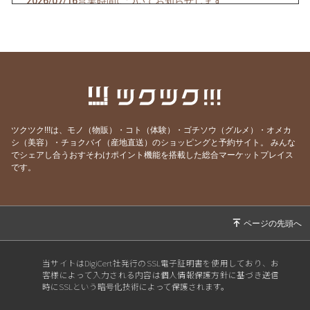
2026/07/16
営業時間についてお知らせします
2026/07/10
クオーレドーロからのお知らせです
2026/07/03
お楽しみ企画始まるよ〜〜！
2026/07/01
７月生まれの貴方へ
2026/06/24
急なお知らせですみません！
2026/06/23
ご参加ありがとうございました！
ツクツク!!!は、モノ（物販）・コト（体験）・ゴチソウ（グルメ）・オメカ
2026/06/19
モモのパスタの試作を作りました
シ（美容）・チョクバイ（産地直送）のショッピングと予約サイト。
みんな
でシェアし合うおすそわけポイント機能を搭載した総合マーケットプレイス
2026/06/09
先週はほとんどランチ営業ができず・・・申し
です。
訳ありません。
2026/05/28
営業時間のご案内です
2026/05/07
骨付き肉とクラフトビールの店 神保町イタリ
アンクオーレドーロです
2026/05/01
５月生まれの貴方へ
当サイトはDigiCert社発行のSSL電子証明書を使用しており、お
客様によって入力される内容は個人情報保護方針に基づき送信
2026/04/28
お知らせです
時にSSLという暗号化技術によって保護されます。
2026/04/23
ＧＷの営業&ワイン会についてご案内です