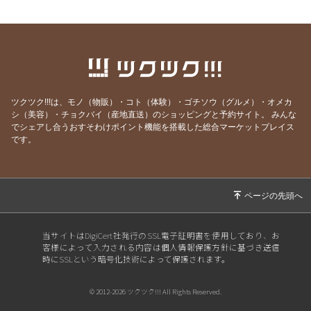
2026/07/03
お楽しみ企画始まるよ〜〜！
2026/07/01
７月生まれの貴方へ
2026/06/24
急なお知らせですみません！
2026/06/23
ご参加ありがとうございました！
ツクツク!!!は、モノ（物販）・コト（体験）・ゴチソウ（グルメ）・オメカ
2026/06/19
モモのパスタの試作を作りました
シ（美容）・チョクバイ（産地直送）のショッピングと予約サイト。
みんな
でシェアし合うおすそわけポイント機能を搭載した総合マーケットプレイス
2026/06/09
先週はほとんどランチ営業ができず・・・申し
です。
訳ありません。
2026/05/28
営業時間のご案内です
2026/05/07
骨付き肉とクラフトビールの店 神保町イタリ
アンクオーレドーロです
2026/05/01
５月生まれの貴方へ
当サイトはDigiCert社発行のSSL電子証明書を使用しており、お
客様によって入力される内容は個人情報保護方針に基づき送信
2026/04/28
お知らせです
時にSSLという暗号化技術によって保護されます。
2026/04/23
ＧＷの営業&ワイン会についてご案内です
© 2012-2026 ツクツク!!! All Rights Reserved.
2026/04/09
本日の営業について