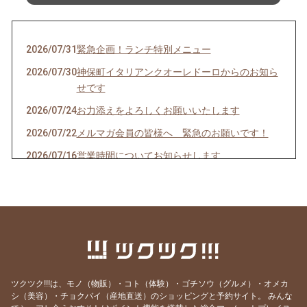
2026/07/31
緊急企画！ランチ特別メニュー
2026/07/30
神保町イタリアンクオーレドーロからのお知ら
せです
2026/07/24
お力添えをよろしくお願いいたします
2026/07/22
メルマガ会員の皆様へ 緊急のお願いです！
2026/07/16
営業時間についてお知らせします
2026/07/10
クオーレドーロからのお知らせです
2026/07/03
お楽しみ企画始まるよ〜〜！
2026/07/01
７月生まれの貴方へ
2026/06/24
急なお知らせですみません！
2026/06/23
ご参加ありがとうございました！
ツクツク!!!は、モノ（物販）・コト（体験）・ゴチソウ（グルメ）・オメカ
2026/06/19
モモのパスタの試作を作りました
シ（美容）・チョクバイ（産地直送）のショッピングと予約サイト。
みんな