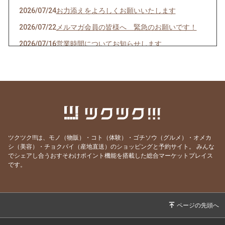
2026/07/24
お力添えをよろしくお願いいたします
2026/07/22
メルマガ会員の皆様へ 緊急のお願いです！
2026/07/16
営業時間についてお知らせします
2026/07/10
クオーレドーロからのお知らせです
2026/07/03
お楽しみ企画始まるよ〜〜！
2026/07/01
７月生まれの貴方へ
2026/06/24
急なお知らせですみません！
2026/06/23
ご参加ありがとうございました！
ツクツク!!!は、モノ（物販）・コト（体験）・ゴチソウ（グルメ）・オメカ
2026/06/19
モモのパスタの試作を作りました
シ（美容）・チョクバイ（産地直送）のショッピングと予約サイト。
みんな
でシェアし合うおすそわけポイント機能を搭載した総合マーケットプレイス
2026/06/09
先週はほとんどランチ営業ができず・・・申し
です。
訳ありません。
2026/05/28
営業時間のご案内です
2026/05/07
骨付き肉とクラフトビールの店 神保町イタリ
アンクオーレドーロです