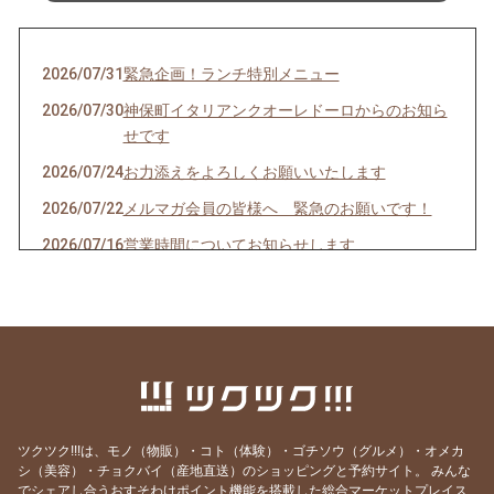
2026/07/31
緊急企画！ランチ特別メニュー
2026/07/30
神保町イタリアンクオーレドーロからのお知ら
せです
2026/07/24
お力添えをよろしくお願いいたします
2026/07/22
メルマガ会員の皆様へ 緊急のお願いです！
2026/07/16
営業時間についてお知らせします
2026/07/10
クオーレドーロからのお知らせです
2026/07/03
お楽しみ企画始まるよ〜〜！
2026/07/01
７月生まれの貴方へ
2026/06/24
急なお知らせですみません！
2026/06/23
ご参加ありがとうございました！
ツクツク!!!は、モノ（物販）・コト（体験）・ゴチソウ（グルメ）・オメカ
2026/06/19
モモのパスタの試作を作りました
シ（美容）・チョクバイ（産地直送）のショッピングと予約サイト。
みんな
でシェアし合うおすそわけポイント機能を搭載した総合マーケットプレイス