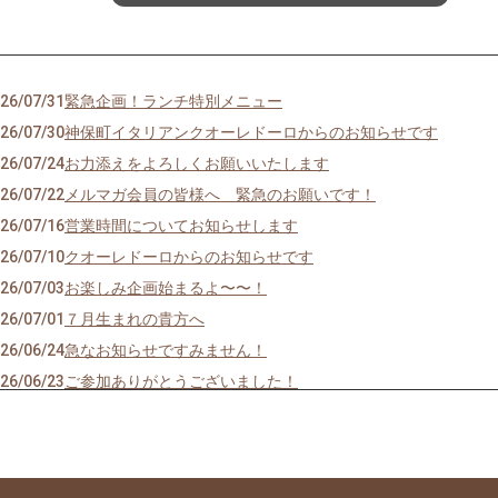
26/07/31
緊急企画！ランチ特別メニュー
26/07/30
神保町イタリアンクオーレドーロからのお知らせです
26/07/24
お力添えをよろしくお願いいたします
26/07/22
メルマガ会員の皆様へ 緊急のお願いです！
26/07/16
営業時間についてお知らせします
26/07/10
クオーレドーロからのお知らせです
26/07/03
お楽しみ企画始まるよ〜〜！
26/07/01
７月生まれの貴方へ
26/06/24
急なお知らせですみません！
26/06/23
ご参加ありがとうございました！
26/06/19
モモのパスタの試作を作りました
26/06/09
先週はほとんどランチ営業ができず・・・申し訳ありません
26/05/28
営業時間のご案内です