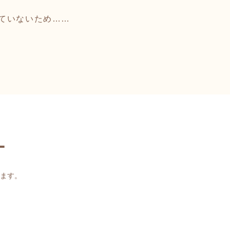
ていないため……
ー
ます。