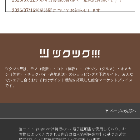
2026/07/22
メルマガ会員の皆様へ 緊急のお願いです！
2026/07/16
営業時間についてお知らせします
2026/07/10
クオーレドーロからのお知らせです
2026/07/03
お楽しみ企画始まるよ〜〜！
2026/07/01
７月生まれの貴方へ
2026/06/24
急なお知らせですみません！
2026/06/23
ご参加ありがとうございました！
ツクツク!!!は、モノ（物販）・コト（体験）・ゴチソウ（グルメ）・オメカ
2026/06/19
モモのパスタの試作を作りました
シ（美容）・チョクバイ（産地直送）のショッピングと予約サイト。
みんな
でシェアし合うおすそわけポイント機能を搭載した総合マーケットプレイス
2026/06/09
先週はほとんどランチ営業ができず・・・申し
です。
訳ありません。
2026/05/28
営業時間のご案内です
2026/05/07
骨付き肉とクラフトビールの店 神保町イタリ
アンクオーレドーロです
2026/05/01
５月生まれの貴方へ
当サイトはDigiCert社発行のSSL電子証明書を使用しており、お
客様によって入力される内容は個人情報保護方針に基づき送信
2026/04/28
お知らせです
時にSSLという暗号化技術によって保護されます。