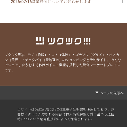
2026/07/16
営業時間についてお知らせします
2026/07/10
クオーレドーロからのお知らせです
2026/07/03
お楽しみ企画始まるよ〜〜！
2026/07/01
７月生まれの貴方へ
2026/06/24
急なお知らせですみません！
2026/06/23
ご参加ありがとうございました！
ツクツク!!!は、モノ（物販）・コト（体験）・ゴチソウ（グルメ）・オメカ
2026/06/19
モモのパスタの試作を作りました
シ（美容）・チョクバイ（産地直送）のショッピングと予約サイト。
みんな
でシェアし合うおすそわけポイント機能を搭載した総合マーケットプレイス
2026/06/09
先週はほとんどランチ営業ができず・・・申し
です。
訳ありません。
2026/05/28
営業時間のご案内です
2026/05/07
骨付き肉とクラフトビールの店 神保町イタリ
アンクオーレドーロです
2026/05/01
５月生まれの貴方へ
当サイトはDigiCert社発行のSSL電子証明書を使用しており、お
客様によって入力される内容は個人情報保護方針に基づき送信
2026/04/28
お知らせです
時にSSLという暗号化技術によって保護されます。