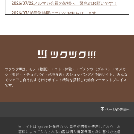
2026/07/22
メルマガ会員の皆様へ 緊急のお願いです！
2026/07/16
営業時間についてお知らせします
2026/07/10
クオーレドーロからのお知らせです
2026/07/03
お楽しみ企画始まるよ〜〜！
2026/07/01
７月生まれの貴方へ
2026/06/24
急なお知らせですみません！
2026/06/23
ご参加ありがとうございました！
ツクツク!!!は、モノ（物販）・コト（体験）・ゴチソウ（グルメ）・オメカ
2026/06/19
モモのパスタの試作を作りました
シ（美容）・チョクバイ（産地直送）のショッピングと予約サイト。
みんな
でシェアし合うおすそわけポイント機能を搭載した総合マーケットプレイス
2026/06/09
先週はほとんどランチ営業ができず・・・申し
です。
訳ありません。
2026/05/28
営業時間のご案内です
2026/05/07
骨付き肉とクラフトビールの店 神保町イタリ
アンクオーレドーロです
2026/05/01
５月生まれの貴方へ
当サイトはDigiCert社発行のSSL電子証明書を使用しており、お
客様によって入力される内容は個人情報保護方針に基づき送信